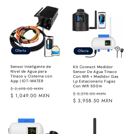
Oferta
Oferta
Sensor Inteligente de
Kit Connect Medidor
Nivel de Agua para
Sensor De Agua Tinaco
Tinaco y Cisterna con
Con Wifi + Medidor Gas
App | IOT-WATER
Lp Estacionario Fugas
Con Wifi 500m
Precio
Precio
$ 2,698.00 MXN
Precio
Precio
$ 5,278.00 MXN
habitual
$ 1,049.00 MXN
de
habitual
$ 3,958.50 MXN
de
oferta
oferta