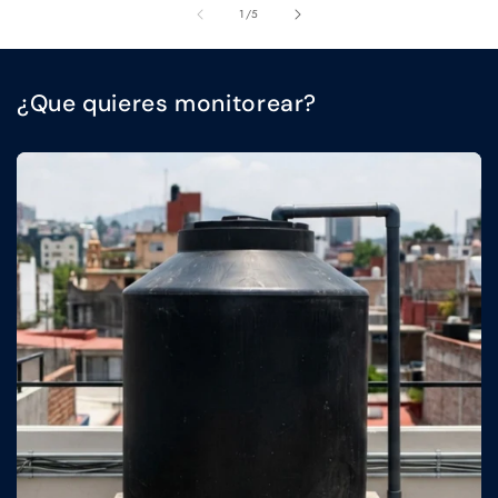
de
1
/
5
¿Que quieres monitorear?