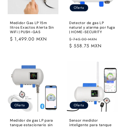
Oferta
Medidor Gas LP 15m
Detector de gas LP
litros Exactos Alerta Sin
natural y alarma por fuga
WiFi | PUSH-GAS
| HOME-SECURITY
Precio
$ 1,499.00 MXN
Precio
Precio
$ 745.00 MXN
habitual
habitual
$ 558.75 MXN
de
oferta
Oferta
Oferta
Medidor de gas LP para
Sensor medidor
tanque estacionario sin
inteligente para tanque