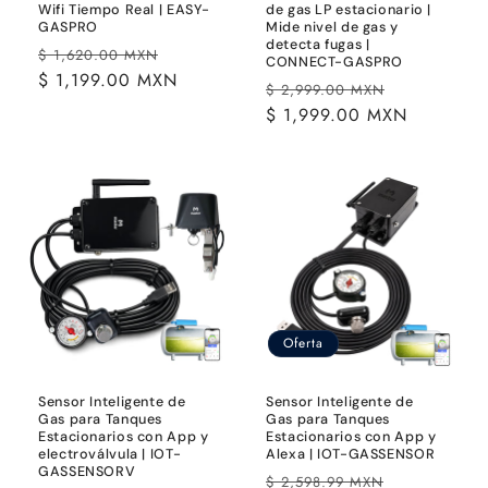
Wifi Tiempo Real | EASY-
de gas LP estacionario |
GASPRO
Mide nivel de gas y
detecta fugas |
Precio
Precio
$ 1,620.00 MXN
CONNECT-GASPRO
habitual
$ 1,199.00 MXN
de
Precio
Precio
$ 2,999.00 MXN
oferta
habitual
$ 1,999.00 MXN
de
oferta
Oferta
Sensor Inteligente de
Sensor Inteligente de
Gas para Tanques
Gas para Tanques
Estacionarios con App y
Estacionarios con App y
electroválvula | IOT-
Alexa | IOT-GASSENSOR
GASSENSORV
Precio
Precio
$ 2,598.99 MXN