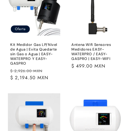
Oferta
Kit Medidor Gas LP/Nivel
Antena Wifi Sensores
de Agua | Evita Quedarte
Medidores EASY-
sin Gas o Agua | EASY-
WATERPRO / EASY-
WATERPRO Y EASY-
GASPRO | EASY-WIFI
GASPRO
Precio
$ 499.00 MXN
Precio
Precio
$ 2,926.00 MXN
habitual
habitual
$ 2,194.50 MXN
de
oferta