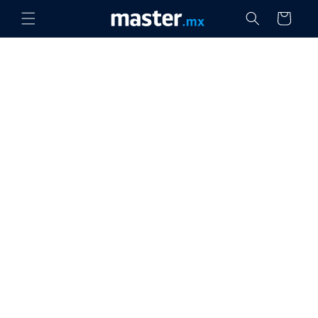
Ir
directamente
Carrito
al contenido
Quiénes Somos
Tranquilidad inteligente
para hogares y negocios
Empresa mexicana de tecnología desde
1986
En
Master
creemos que la tecnología no debe ser
complicada, inaccesible ni exclusiva para unos cuantos.
Creemos que debe resolver problemas reales, facilitar la
vida diaria y ayudar a las personas a vivir con mayor