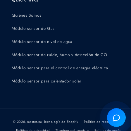
Quiénes Somos
Módulo sensor de Gas
¡Hola! Soy tu asistente inteligente Maxter.
¿En qué puedo ayudarte hoy?
Módulo sensor de nivel de agua
Módulo sensor de ruido, humo y detección de CO
Módulo sensor para el control de energía eléctrica
Módulo sensor para calentador solar
Formas
© 2026,
master.mx
Tecnología de Shopify
Política de reembolso
de
Política de privacidad
Términos del servicio
Política de envío